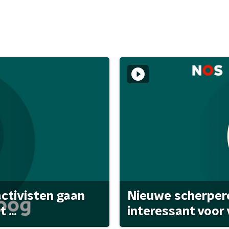
activisten gaan
Nieuwe scherpere
...
interessant voor