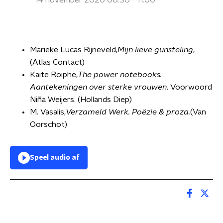
14 november 2020 08:30 - 11:00
Marieke Lucas Rijneveld,
Mijn lieve gunsteling
,
(Atlas Contact)
Kaite Roiphe,
The power notebooks.
Aantekeningen over sterke vrouwen
. Voorwoord
Niña Weijers. (Hollands Diep)
M. Vasalis,
Verzameld Werk. Poëzie & proza.
(Van
Oorschot)
Speel audio af