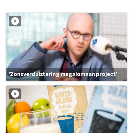
'Zonsverduistering megalomaan project'