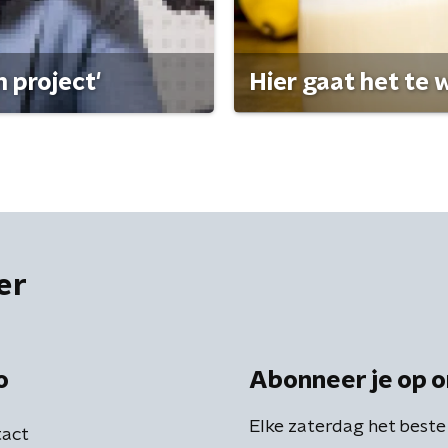
 project'
Hier gaat het te w
er
o
Abonneer je op o
Elke zaterdag het beste
act