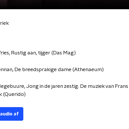
riek
ries,
Rustig aan, tijger
(Das Mag)
nnan,
De breedsprakige dame
(Athenaeum)
degebuure,
Jong in de jaren zestig. De muziek van Frans
k
(Querido)
 audio af