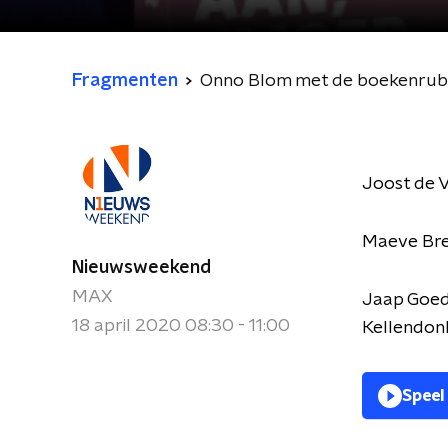
Fragmenten
Onno Blom met de boekenrub
Joost de V
Maeve Bre
Nieuwsweekend
MAX
Jaap Goe
18 april 2020 08:30 - 11:00
Kellendon
Speel