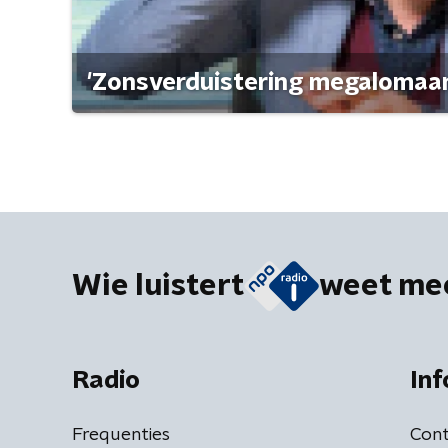
'Zonsverduistering megalomaan
Wie luistert
weet me
Radio
Inf
Frequenties
Cont