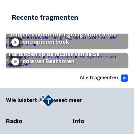
Recente fragmenten
Jongeren houden het graag bij het lezen
van een papieren boek
Hardlopen op de muziek van de 5e
symfonie van Beethoven
Alle fragmenten
Wie luistert
weet meer
Radio
Info