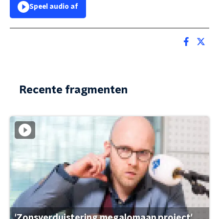
Speel audio af
Recente fragmenten
'Zonsverduistering megalomaan project'