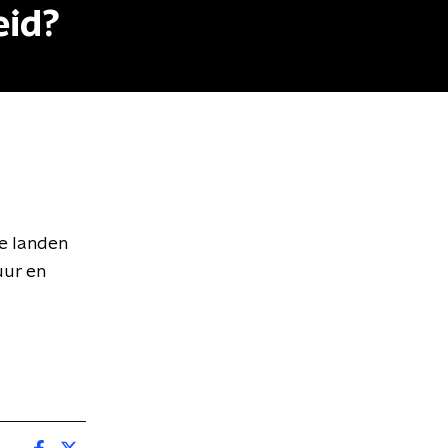
eid?
se landen
uur en