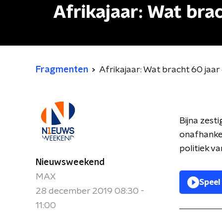
Afrikajaar: Wat bra
Fragmenten
Afrikajaar: Wat bracht 60 jaar
Bijna zest
onafhankel
politiek va
Nieuwsweekend
MAX
Speel
28 december 2019 08:30 -
11:00