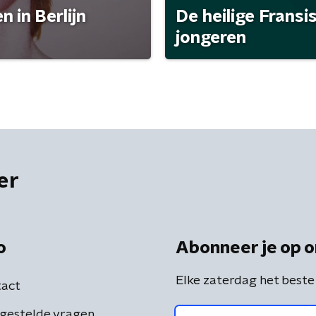
 in Berlijn
De heilige Fransi
jongeren
er
o
Abonneer je op o
Elke zaterdag het beste
act
gestelde vragen