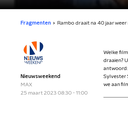
Fragmenten
Rambo draait na 40 jaar weer 
Welke film
draaien? U
antwoord: 
Nieuwsweekend
Sylvester 
we aan fil
MAX
25 maart 2023 08:30 - 11:00