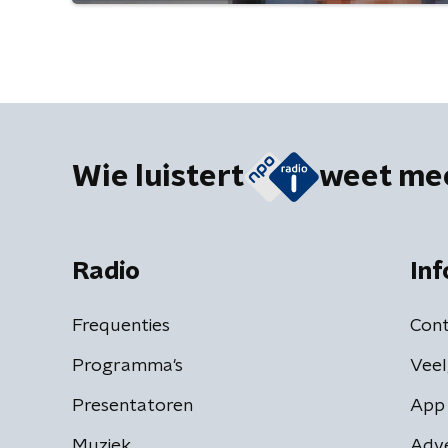
Wie luistert
weet me
Radio
Inf
Frequenties
Cont
Programma's
Veel
Presentatoren
App 
Muziek
Adv