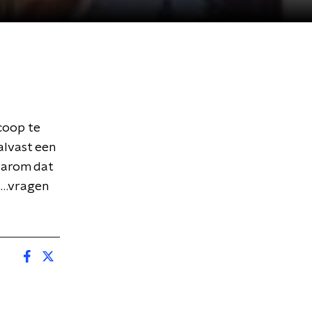
scoop te
alvast een
Waarom dat
nt…vragen