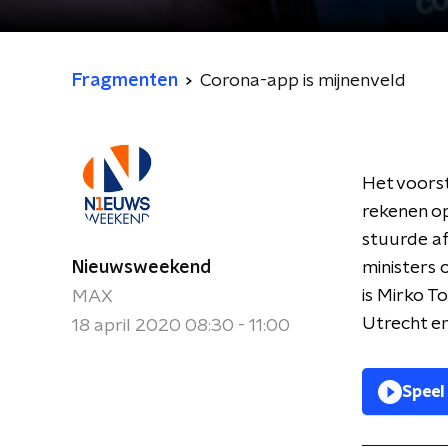
Fragmenten
Corona-app is mijnenveld
Het voorst
rekenen op
stuurde af
Nieuwsweekend
ministers 
is Mirko T
MAX
Utrecht en
18 april 2020 08:30 - 11:00
Speel