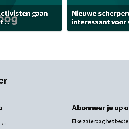
activisten gaan
Nieuwe scherpere
...
interessant voor
er
o
Abonneer je op o
Elke zaterdag het beste
act