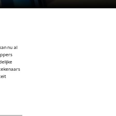
kan nu al
appers
elijke
rtekenaars
eit