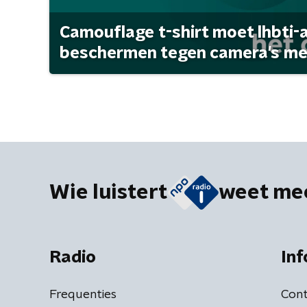
Camouflage t-shirt moet lhbti-
beschermen tegen camera's met 
Wie luistert
weet me
Radio
Inf
Frequenties
Cont