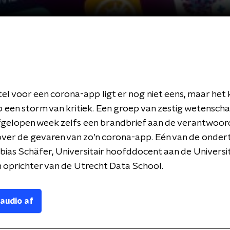
el voor een corona-app ligt er nog niet eens, maar het 
 een storm van kritiek. Een groep van zestig wetensch
gelopen week zelfs een brandbrief aan de verantwoord
over de gevaren van zo’n corona-app. Eén van de onde
obias Schäfer, Universitair hoofddocent aan de Universit
 oprichter van de Utrecht Data School.
 audio af