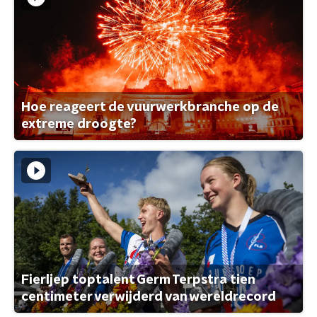
Hoe reageert de vuurwerkbranche op de
extreme droogte?
Fierljep toptalent Germ Terpstra tien
centimeter verwijderd van wereldrecord