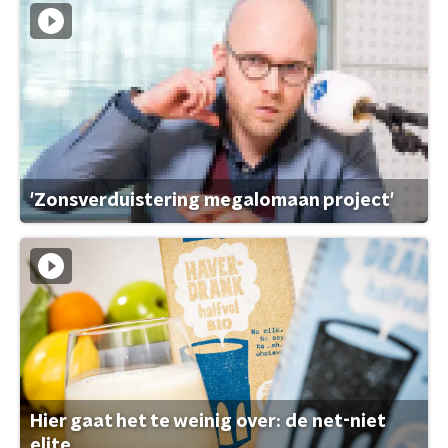
'Zonsverduistering megalomaan project'
Hier gaat het te weinig over: de net-niet
elite