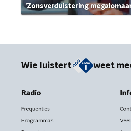
'Zonsverduistering megalomaan
Wie luistert
weet me
Radio
Inf
Frequenties
Cont
Programma's
Veel