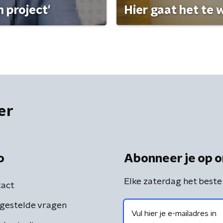
 project'
Hier gaat het te w
er
o
Abonneer je op o
Elke zaterdag het beste
act
gestelde vragen