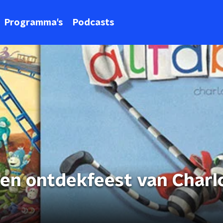
Programma's
Podcasts
- en ontdekfeest van Charl