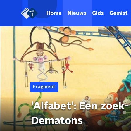
Home
Nieuws
Gids
Gemist
Fragment
'Alfabet': Een zoek
Dematons