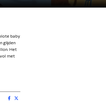
blote baby
n glijden
llon. Het
 vol met