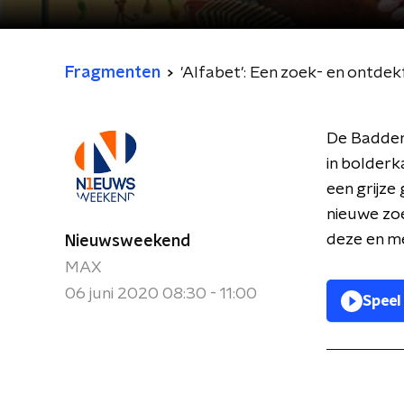
Fragmenten
'Alfabet': Een zoek- en ontde
De Badder
in bolderka
een grijze
nieuwe zoe
deze en me
Nieuwsweekend
MAX
06 juni 2020 08:30 - 11:00
Speel