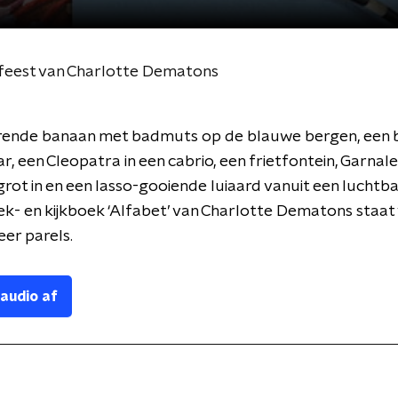
kfeest van Charlotte Dematons
ende banaan met badmuts op de blauwe bergen, een 
r, een Cleopatra in een cabrio, een frietfontein, Garnale
 grot in en een lasso-gooiende luiaard vanuit een luchtba
k- en kijkboek ‘Alfabet’ van Charlotte Dematons staat
er parels.
 audio af