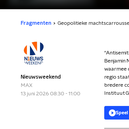
Fragmenten
Geopolitieke machtscarrousse
“Antisemit
Benjamin 
waarmee de
Nieuwsweekend
regio sta
bredere co
MAX
Instituut 
13 juni 2026 08:30 - 11:00
Speel