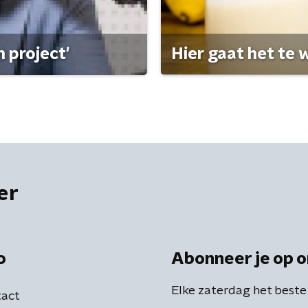
 project'
Hier gaat het te w
er
o
Abonneer je op o
Elke zaterdag het beste
act