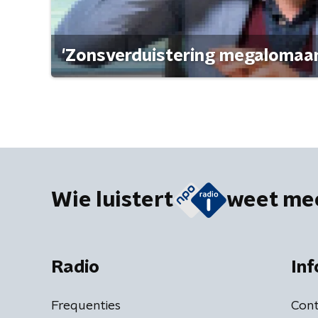
'Zonsverduistering megalomaan
Wie luistert
weet me
Radio
Inf
Frequenties
Cont