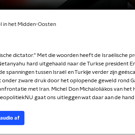
l in het Midden-Oosten
ische dictator.” Met die woorden heeft de Israëlische p
Netanyahu hard uitgehaald naar de Turkse president E
 spanningen tussen Israël en Turkije verder zijn geësc
at onder zware druk door het oplopende geweld rond G
nfrontatie met Iran. Michel Don Michaloliákos van het
GeopolitiekNU gaat ons uitleggen wat daar aan de hand 
 audio af