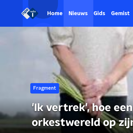
Home
Nieuws
Gids
Gemist
Fragment
'Ik vertrek', hoe een
orkestwereld op zij