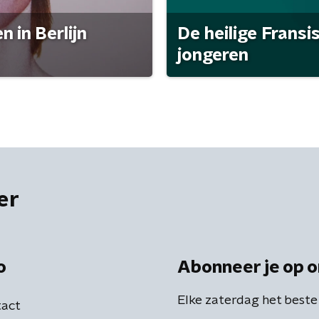
 in Berlijn
De heilige Fransi
jongeren
er
o
Abonneer je op o
Elke zaterdag het beste
act