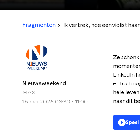
Fragmenten
'Ik vertrek', hoe een violist ha
Ze schonk z
momenten 
LinkedIn h
Nieuwsweekend
er toch no
hele leven
MAX
naar dit b
16 mei 2026 08:30 - 11:00
Speel