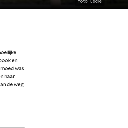
foto:
Cecile
oeilijke
book en
l moed was
en haar
 van de weg