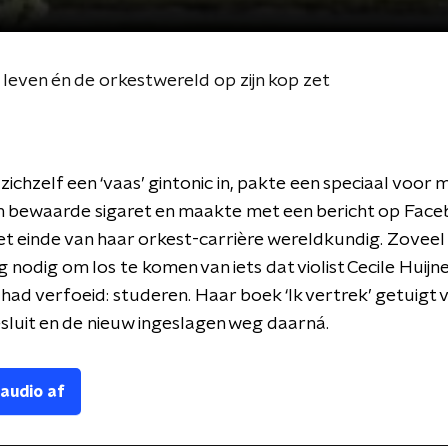
ar leven én de orkestwereld op zijn kop zet
ichzelf een ‘vaas’ gintonic in, pakte een speciaal voor m
bewaarde sigaret en maakte met een bericht op Face
et einde van haar orkest-carrière wereldkundig. Zovee
g nodig om los te komen van iets dat violist Cecile Huijn
 had verfoeid: studeren. Haar boek ‘Ik vertrek’ getuigt
esluit en de nieuw ingeslagen weg daarná.
 audio af