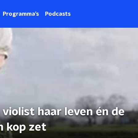
Programma's
Podcasts
 violist haar leven én de
n kop zet