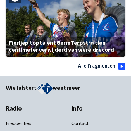
Fierljep toptalent Germ Terpstra tien
centimeter verwijderd van wereldrecord
Alle fragmenten
Wie luistert
weet meer
Radio
Info
Frequenties
Contact