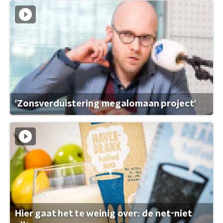
'Zonsverduistering megalomaan project'
Hier gaat het te weinig over: de net-niet