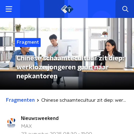
Fragment
Chinese schaamtecultuur zit diep:
werkloze jongeren gaan naar
nepkantoren
Fragmenten
Chinese schaamtecultuur zit diep: werkloze jongeren gaan naar nepkantoren
Nieuwsweekend
MAX