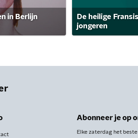
 in Berlijn
De heilige Fransi
jongeren
er
o
Abonneer je op o
Elke zaterdag het beste
act