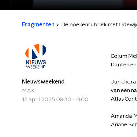
Fragmenten
De boekenrubriek met Lidewij
Colum McCa
Danten en
Nieuwsweekend
Junichora 
van een n
MAX
Atlas Con
12 april 2025 08:30 - 11:00
Amanda Ma
Ariane Sch