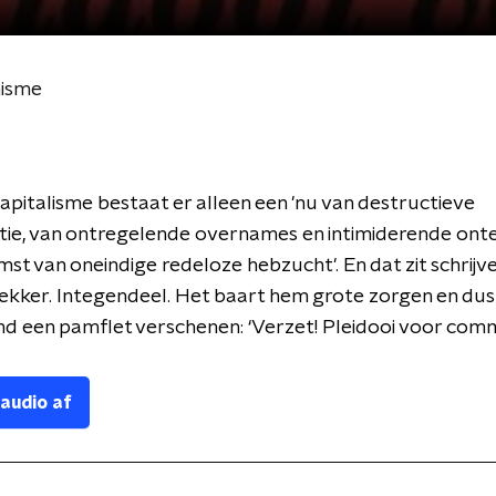
nisme
apitalisme bestaat er alleen een 'nu van destructieve
ie, van ontregelende overnames en intimiderende onte
st van oneindige redeloze hebzucht'. En dat zit schrijv
lekker. Integendeel. Het baart hem grote zorgen en dus 
and een pamflet verschenen: ‘Verzet! Pleidooi voor com
 audio af