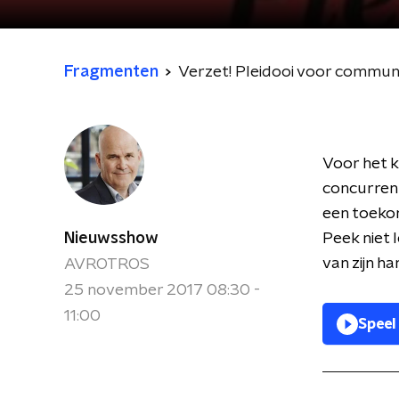
Fragmenten
Verzet! Pleidooi voor commu
Voor het k
concurrent
een toekom
Nieuwsshow
Peek niet 
van zijn h
AVROTROS
25 november 2017 08:30 -
11:00
Speel