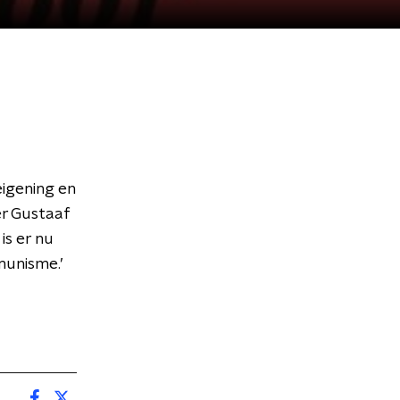
igening en
er Gustaaf
is er nu
munisme.’