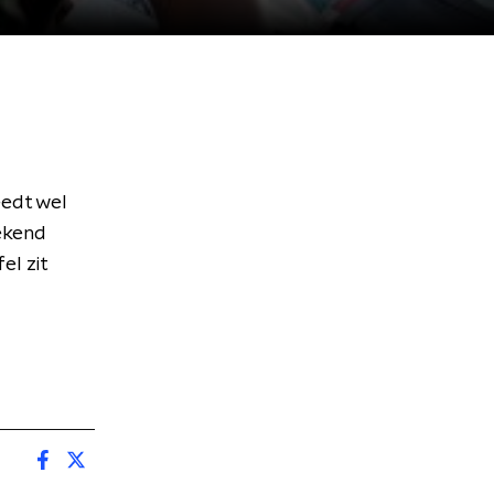
eedt wel
bekend
el zit