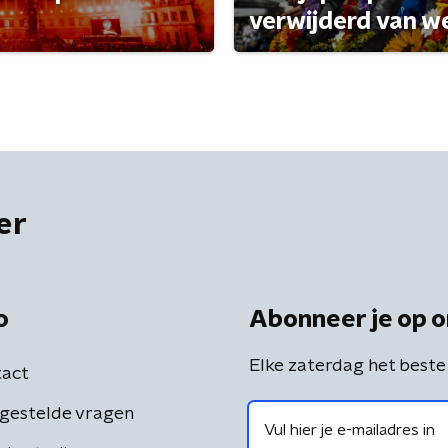
verwijderd van w
er
o
Abonneer je op o
Elke zaterdag het beste
act
gestelde vragen