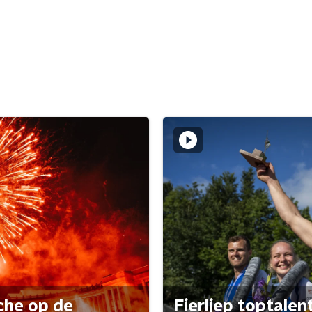
che op de
Fierljep toptalen