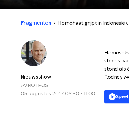
Fragmenten
Homohaat grijpt in Indonesië 
Homoseksua
steeds har
stond als 
Nieuwsshow
Rodney Wes
AVROTROS
05 augustus 2017 08:30 - 11:00
Speel