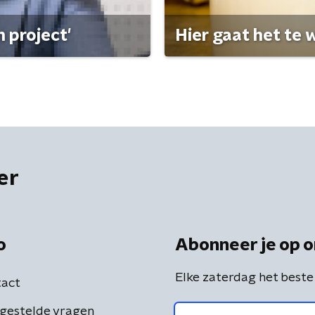
 project'
Hier gaat het te w
er
o
Abonneer je op o
Elke zaterdag het beste
act
gestelde vragen