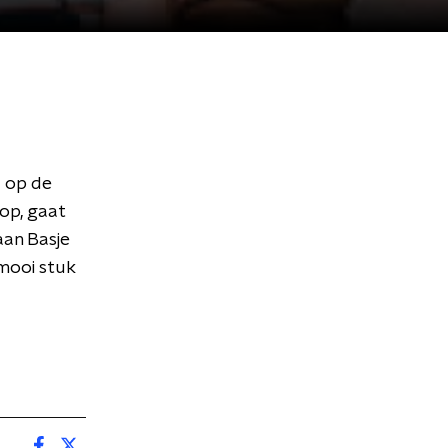
d op de
op, gaat
aan Basje
 mooi stuk