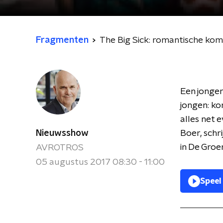
Fragmenten
The Big Sick: romantische kom
Een jongen
jongen: ko
alles net 
Nieuwsshow
Boer, schr
in De Gro
AVROTROS
05 augustus 2017 08:30 - 11:00
Speel