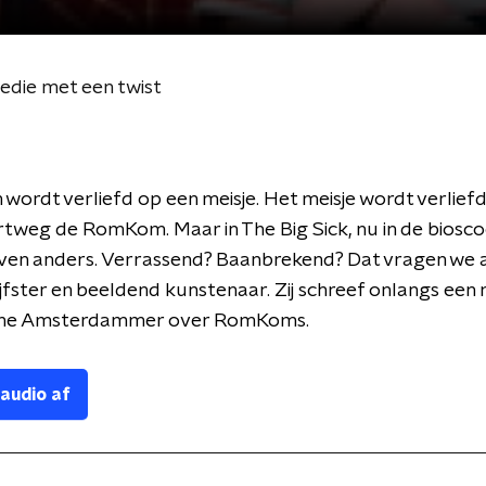
edie met een twist
 wordt verliefd op een meisje. Het meisje wordt verlief
rtweg de RomKom. Maar in The Big Sick, nu in de biosco
even anders. Verrassend? Baanbrekend? Dat vragen we 
ijfster en beeldend kunstenaar. Zij schreef onlangs een
ene Amsterdammer over RomKoms.
 audio af