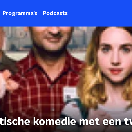
Programma's
Podcasts
ntische komedie met een t