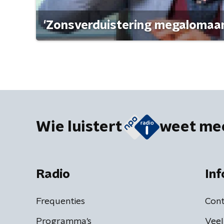
'Zonsverduistering megalomaan
Wie luistert
weet me
Radio
Inf
Frequenties
Cont
Programma's
Veel