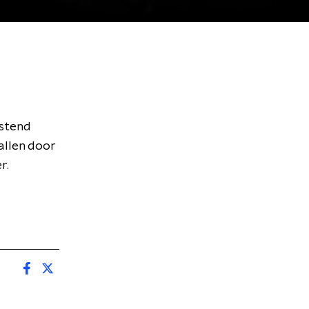
ustend
allen door
r.