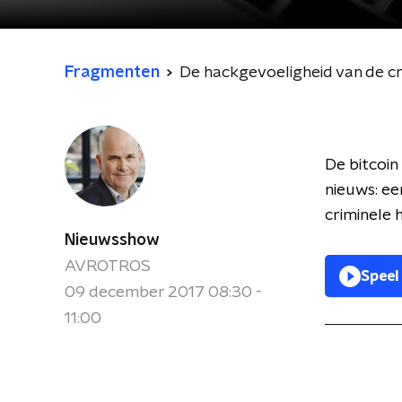
Fragmenten
De hackgevoeligheid van de 
De bitcoin
nieuws: ee
criminele 
Nieuwsshow
AVROTROS
Speel
09 december 2017 08:30 -
11:00