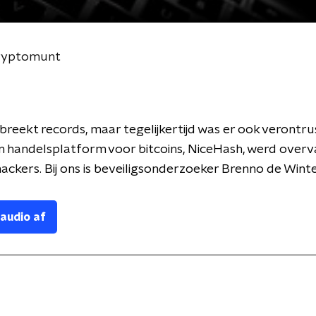
cryptomunt
 breekt records, maar tegelijkertijd was er ook verontr
n handelsplatform voor bitcoins, NiceHash, werd overv
hackers. Bij ons is beveiligsonderzoeker Brenno de Winte
 audio af