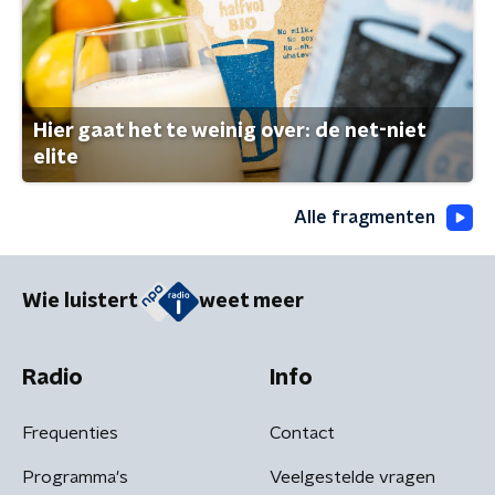
Hier gaat het te weinig over: de net-niet
elite
Alle fragmenten
Wie luistert
weet meer
Radio
Info
Frequenties
Contact
Programma's
Veelgestelde vragen