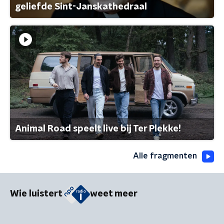
geliefde Sint-Janskathedraal
Animal Road speelt live bij Ter Plekke!
Alle fragmenten
Wie luistert
weet meer