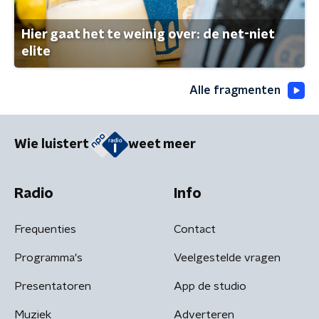
Hier gaat het te weinig over: de net-niet
elite
Alle fragmenten
Wie luistert
weet meer
Radio
Info
Frequenties
Contact
Programma's
Veelgestelde vragen
Presentatoren
App de studio
Muziek
Adverteren