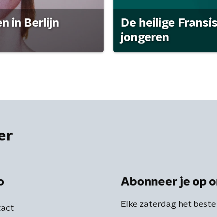
 in Berlijn
De heilige Fransi
jongeren
er
o
Abonneer je op o
Elke zaterdag het beste
act