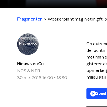
Fragmenten
Woekerplant mag niet in gft-
Op duizend
de lucht i
met man e
Nieuws en Co
gisteren d
opmerkelij
NOS & NTR
milieu aan
30 mei 2018 16:00 - 18:30
Speel