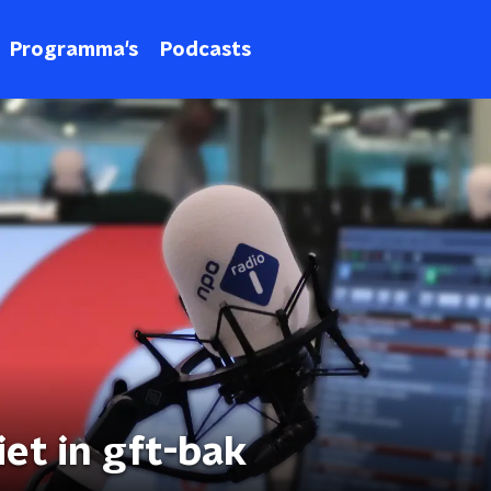
Programma's
Podcasts
et in gft-bak