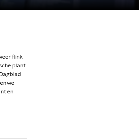
eer flink
sche plant
 Dagblad
den we
ant en