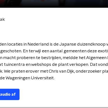
bak
en locaties in Nederland is de Japanse duizendknoop w
n geschoten. En terwijl een aantal gemeenten deze exoti
n macht proberen te bestrijden, meldde het Algemeen
at tuincentra en webshops de plant verkopen. Dat von
k. We praten erover met Chris van Dijk, onderzoeker pl
 de Wageningen Universiteit.
 audio af