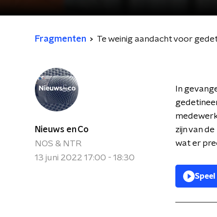
Fragmenten
Te weinig aandacht voor gedet
In gevange
gedetineer
medewerker
Nieuws en Co
zijn van d
wat er pre
NOS & NTR
13 juni 2022 17:00 - 18:30
Speel