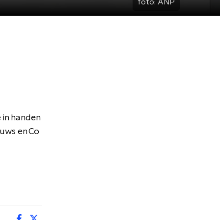
foto:
ANP
e in handen
euws en Co