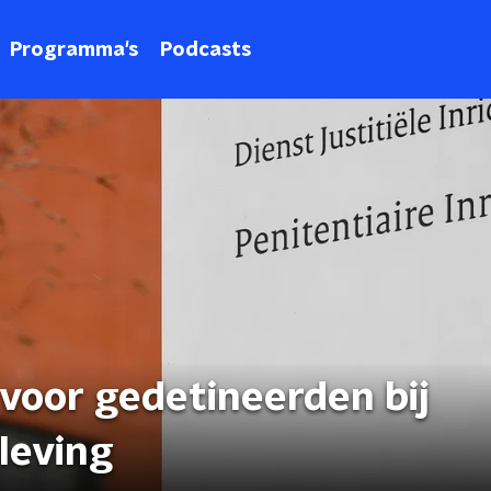
Programma's
Podcasts
voor gedetineerden bij
leving