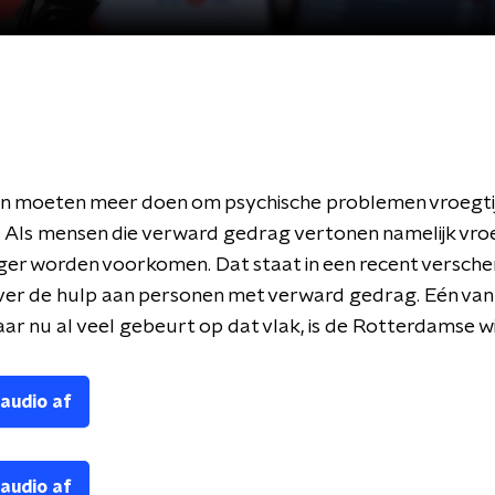
 moeten meer doen om psychische problemen vroegtij
. Als mensen die verward gedrag vertonen namelijk vroe
erger worden voorkomen. Dat staat in een recent versch
ver de hulp aan personen met verward gedrag. Eén van
ar nu al veel gebeurt op dat vlak, is de Rotterdamse wij
 audio af
 audio af