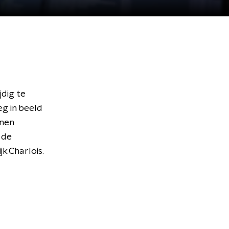
dig te
g in beeld
enen
 de
k Charlois.