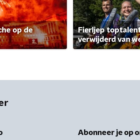
che op de
Fierljep toptalen
verwijderd van w
er
o
Abonneer je op o