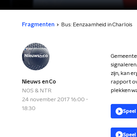
Fragmenten
Bus: Eenzaamheid in Charlois
Gemeenten
signaleren
zijn, kan 
Nieuws en Co
rapport o
plekken wa
NOS & NTR
24 november 2017 16:00 -
18:30
Speel
Speel