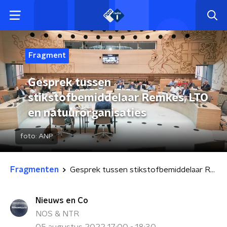
Fragment
Gesprek tussen
stikstofbemiddelaar Remkes, LTO
en natuurorganisaties
foto:
ANP
Fragmenten
Gesprek tussen stikstofbemiddelaar Remkes, LTO en natuurorganisaties
Nieuws en Co
NOS & NTR