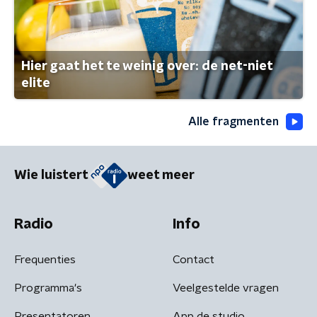
Hier gaat het te weinig over: de net-niet
elite
Alle fragmenten
Wie luistert
weet meer
Radio
Info
Frequenties
Contact
Programma's
Veelgestelde vragen
Presentatoren
App de studio