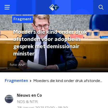
Fragment
Moeders die kind onder druk
afstonden voor adoptie in
gesprek met demissionair
minister
foto:
ANP
Fragmenten
Moeders die kind onder druk afstonden voor adoptie in gesprek met demissionair minister
Nieuws en Co
NOS & NTR