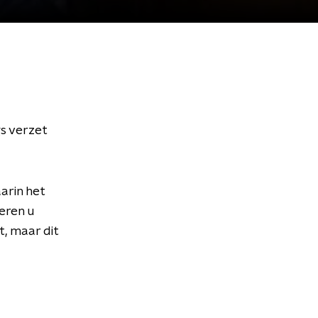
gs verzet
arin het
teren u
t, maar dit