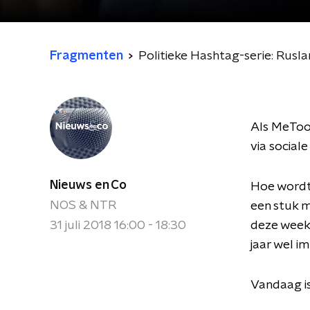
Fragmenten
Politieke Hashtag-serie: Rusl
Als MeToo 
via social
Nieuws en Co
Hoe wordt 
NOS & NTR
een stuk m
31 juli 2018 16:00 - 18:30
deze week
jaar wel i
Vandaag is