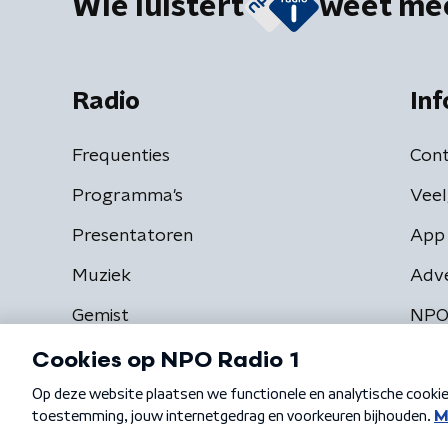
Wie luistert
weet me
Radio
Inf
Frequenties
Cont
Programma's
Veel
Presentatoren
App 
Muziek
Adv
Gemist
NPO
Algemene voorwaarden
Privacybeleid