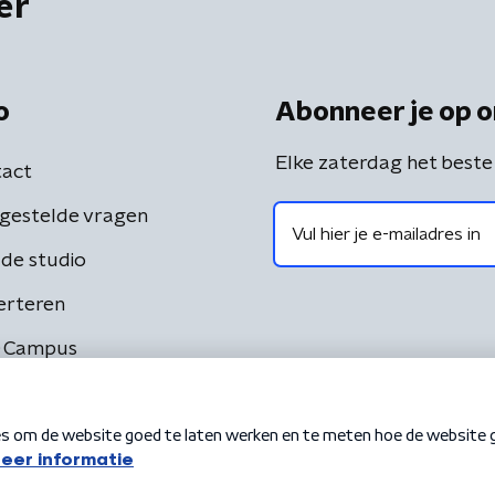
er
o
Abonneer je op o
Elke zaterdag het beste
act
gestelde vragen
de studio
erteren
 Campus