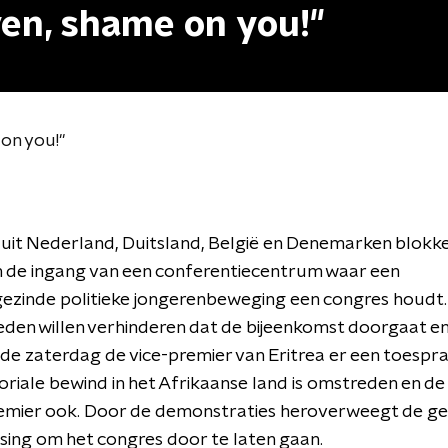
en, shame on you!"
on you!"
 uit Nederland,
Duitsland, België en Denemarken blokke
 de ingang van een conferentiecentrum waar een
gezinde politieke jongerenbeweging een congres houdt
eden willen verhinderen dat de bijeenkomst doorgaat en
e zaterdag de vice-premier van Eritrea er een toespr
oriale bewind in het Afrikaanse land is omstreden en d
remier ook. Door de demonstraties heroverweegt de 
ssing om het congres door te laten gaan.