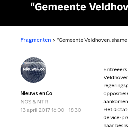
"Gemeente Veldhov
Fragmenten
"Gemeente Veldhoven, shame 
Eritreeërs
Veldhoven
regerings
Nieuws en Co
oppositiel
aankomend
NOS & NTR
Het dictat
13 april 2017 16:00 - 18:30
de vice-p
haar besli