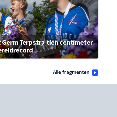
t Germ Terpstra tien centimeter
ereldrecord
Alle fragmenten