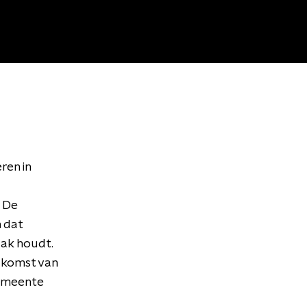
ren in
. De
 dat
aak houdt.
e komst van
gemeente