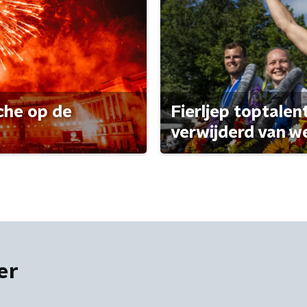
che op de
Fierljep toptalen
verwijderd van w
er