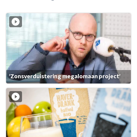
'Zonsverduistering megalomaan project'