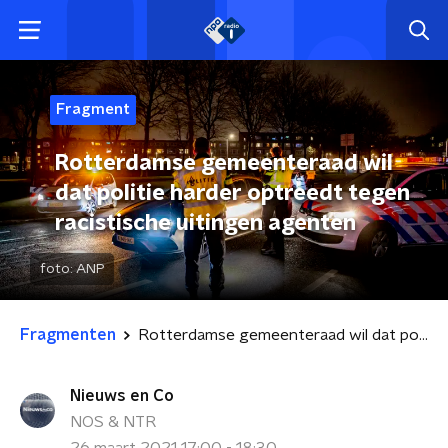
Fragment
Rotterdamse gemeenteraad wil
dat politie harder optreedt tegen
racistische uitingen agenten
foto:
ANP
Fragmenten
Rotterdamse gemeenteraad wil dat politie harder optreedt tegen racistische uitingen agenten
Nieuws en Co
NOS & NTR