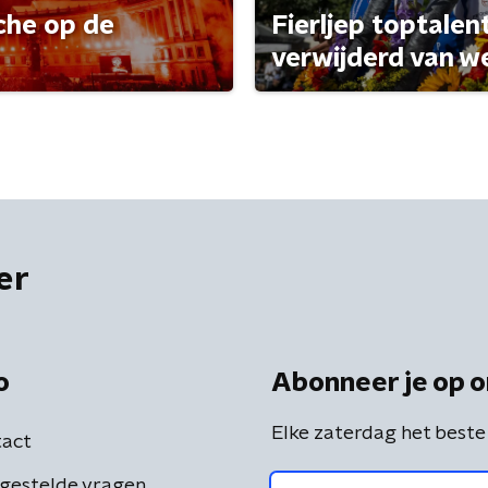
che op de
Fierljep toptalen
verwijderd van w
er
o
Abonneer je op o
Elke zaterdag het beste
act
gestelde vragen