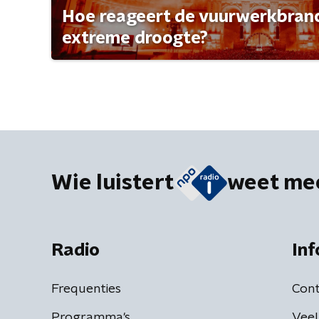
Hoe reageert de vuurwerkbran
extreme droogte?
Wie luistert
weet me
Radio
Inf
Frequenties
Cont
Programma's
Veel