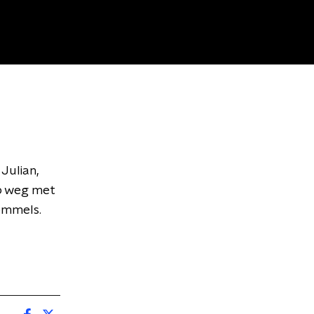
 Julian,
op weg met
rommels.