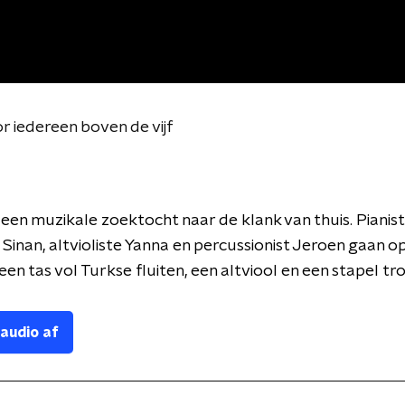
r iedereen boven de vijf
 een muzikale zoektocht naar de klank van thuis.
Pianist
r Sinan, altvioliste Yanna en percussionist Jeroen gaan 
 een tas vol Turkse fluiten, een altviool en een stapel t
 audio af