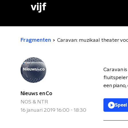
vijf
Fragmenten
Caravan: muzikaal theater voo
Caravan is
fluitspele
een piano,
Nieuws en Co
NOS & NTR
Speel
16 januari 2019 16:00 - 18:30