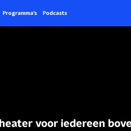
Programma's
Podcasts
theater voor iedereen bov