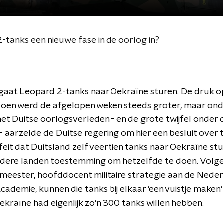
-tanks een nieuwe fase in de oorlog in?
gaat Leopard 2-tanks naar Oekraïne sturen. De druk o
 doen werd de afgelopen weken steeds groter, maar on
t Duitse oorlogsverleden - en de grote twijfel onder 
- aarzelde de Duitse regering om hier een besluit over
feit dat Duitsland zelf veertien tanks naar Oekraïne stu
ndere landen toestemming om hetzelfde te doen. Volge
eester, hoofddocent militaire strategie aan de Nede
cademie, kunnen die tanks bij elkaar 'een vuistje maken
ekraïne had eigenlijk zo'n 300 tanks willen hebben.