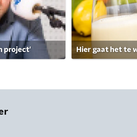
 project'
Hier gaat het te w
er