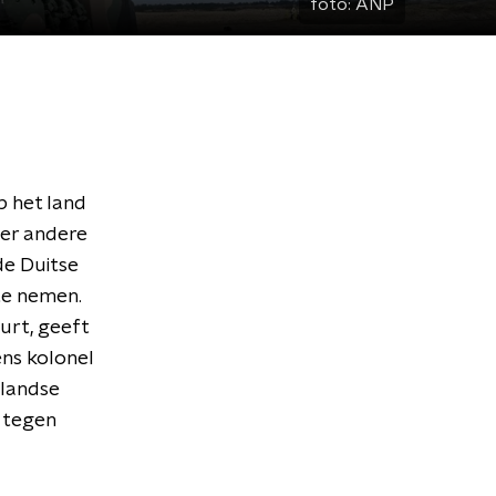
foto:
ANP
p het land
der andere
de Duitse
 te nemen.
urt, geeft
ns kolonel
rlandse
' tegen