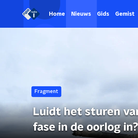
Home
Nieuws
Gids
Gemist
Fragment
Luidt het sturen v
fase in de oorlog in