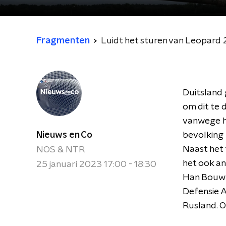
Fragmenten
Luidt het sturen van Leopard 2
Duitsland 
om dit te
vanwege he
Nieuws en Co
bevolking 
Naast het 
NOS & NTR
het ook a
25 januari 2023 17:00 - 18:30
Han Bouwm
Defensie A
Rusland. O