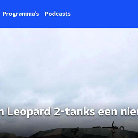
Programma's
Podcasts
an Leopard 2-tanks een ni
?