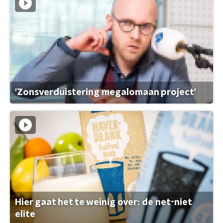
'Zonsverduistering megalomaan project'
Hier gaat het te weinig over: de net-niet
elite