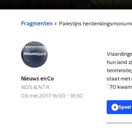
Fragmenten
Palestijns herdenkingsmonumen
Vlaarding
hun land z
tenminste,
Nieuws en Co
staat met 
´70 kwame
NOS & NTR
03 mei 2017 16:00 - 18:30
Speel