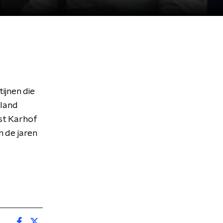
jnen die
 land
st Karhof
n de jaren