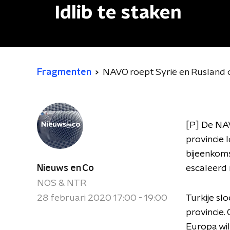
Idlib te staken
Fragmenten
NAVO roept Syrië en Rusland o
[P] De NAV
provincie 
bijeenkoms
Nieuws en Co
escaleerd
NOS & NTR
28 februari 2020 17:00 - 19:00
Turkije sl
provincie.
Europa wil