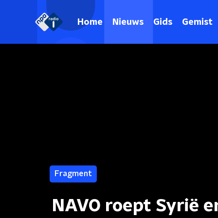
Home
Nieuws
Gids
Gemist
Fragment
NAVO roept Syrië e