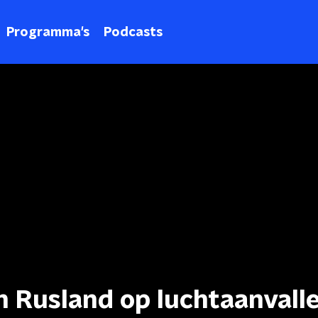
Programma's
Podcasts
n Rusland op luchtaanvall