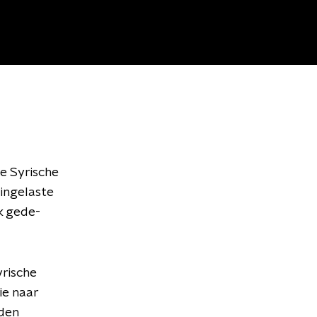
e Syrische
 ingelaste
jk gede-
yrische
ie naar
nden