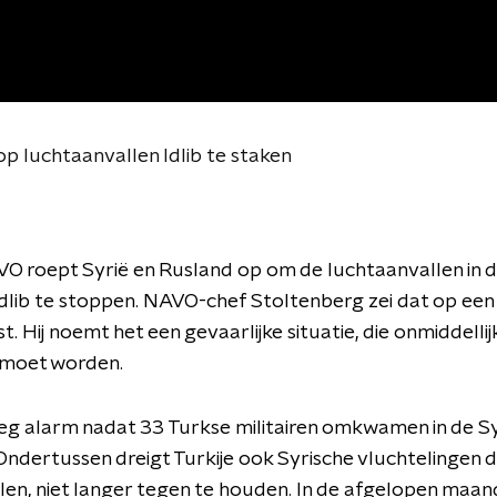
p luchtaanvallen Idlib te staken
O roept Syrië en Rusland op om de luchtaanvallen in d
Idlib te stoppen. NAVO-chef Stoltenberg zei dat op een
t. Hij noemt het een gevaarlijke situatie, die onmiddelli
 moet worden.
oeg alarm nadat 33 Turkse militairen omkwamen in de S
 Ondertussen dreigt Turkije ook Syrische vluchtelingen d
len, niet langer tegen te houden. In de afgelopen maa