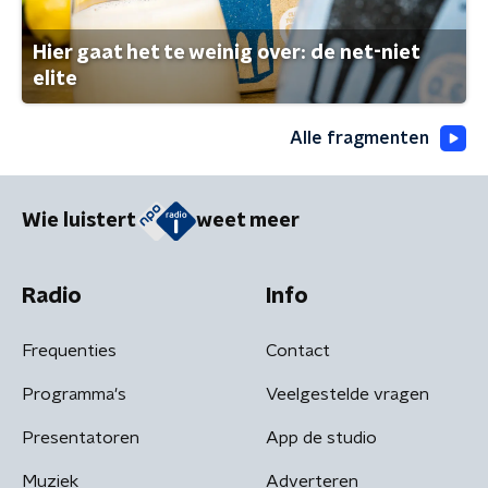
Hier gaat het te weinig over: de net-niet
elite
Alle fragmenten
Wie luistert
weet meer
Radio
Info
Frequenties
Contact
Programma's
Veelgestelde vragen
Presentatoren
App de studio
Muziek
Adverteren