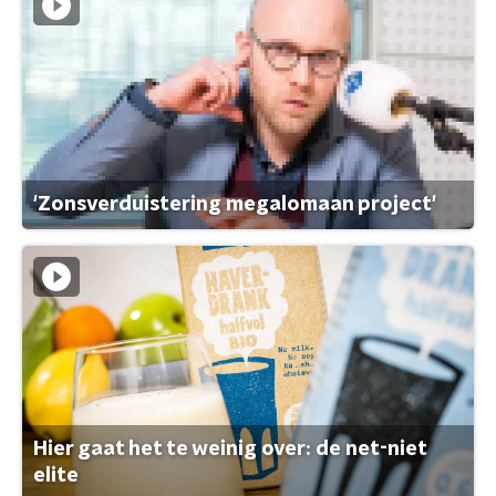
'Zonsverduistering megalomaan project'
Hier gaat het te weinig over: de net-niet
elite