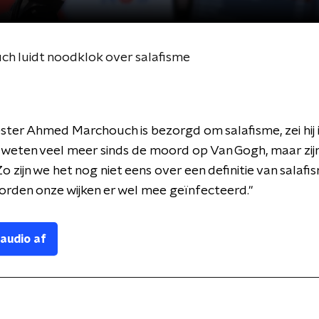
 luidt noodklok over salafisme
er Ahmed Marchouch is bezorgd om salafisme, zei hij 
 weten veel meer sinds de moord op Van Gogh, maar zij
Zo zijn we het nog niet eens over een definitie van salaf
orden onze wijken er wel mee geïnfecteerd."
 audio af