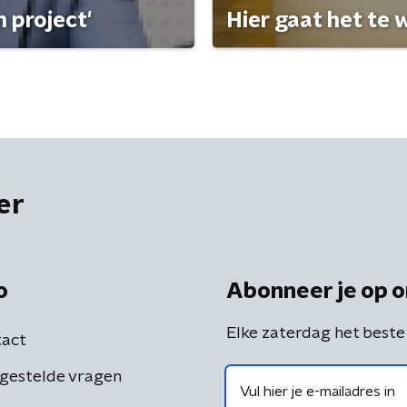
 project'
Hier gaat het te w
er
o
Abonneer je op o
Elke zaterdag het beste
act
gestelde vragen