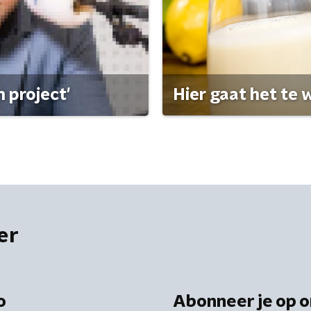
 project'
Hier gaat het te w
er
o
Abonneer je op o