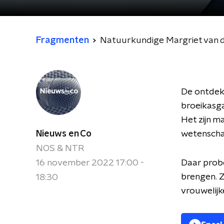
Fragmenten
Natuurkundige Margriet van d
De ontdekk
broeikasga
Het zijn m
Nieuws en Co
wetenschap
NOS & NTR
16 november 2022 17:00 -
Daar probe
brengen. Zi
18:30
vrouwelijk