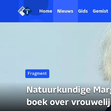
Home
Nieuws
Gids
Gemist
Fragment
Natuurkundige Marg
boek over vrouweli