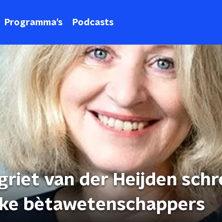
Programma's
Podcasts
riet van der Heijden schr
jke bètawetenschappers