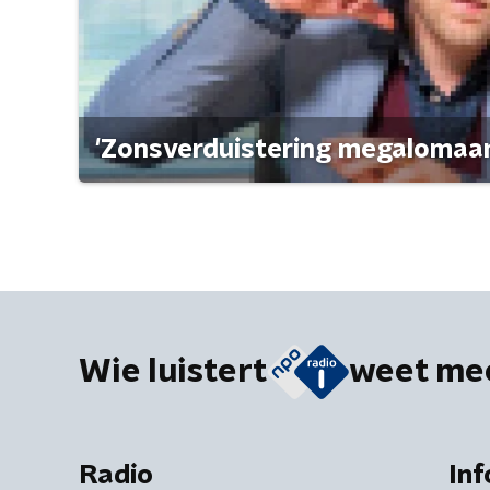
'Zonsverduistering megalomaan
Wie luistert
weet me
Radio
Inf