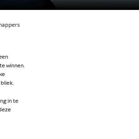
chappers
een
te winnen.
ke
bliek.
g in te
 deze