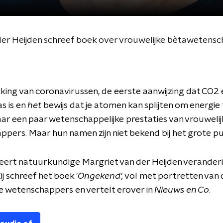
er Heijden schreef boek over vrouwelijke bètawetens
ing van coronavirussen, de eerste aanwijzing dat CO2 
s is en
het
bewijs dat je atomen kan splijten om energie 
aar een paar wetenschappelijke prestaties van vrouwelij
pers. Maar hun namen zijn niet bekend bij het grote pu
ert natuurkundige Margriet van der Heijden veranderin
j schreef het boek '
Ongekend',
vol met portretten van
e wetenschappers en vertelt erover in
Nieuws en Co
.