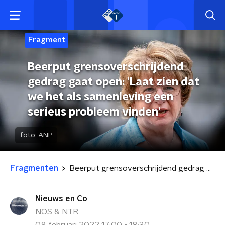
Fragment
Beerput grensoverschrijdend
gedrag gaat open: ‘Laat zien dat
we het als samenleving een
serieus probleem vinden’
foto:
ANP
Fragmenten
Beerput grensoverschrijdend gedrag gaat open: ‘Laat zien dat we het als samenleving een serieus probleem vinden’
Nieuws en Co
NOS & NTR