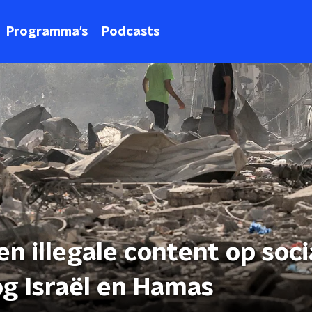
Programma's
Podcasts
n illegale content op soci
g Israël en Hamas