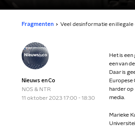
Fragmenten
Veel desinformatie en illegal
Het is een
een van de
Daar is ge
Nieuws en Co
Europese 
harder op 
NOS & NTR
media.
11 oktober 2023 17:00 - 18:30
Marieke Ku
Universite