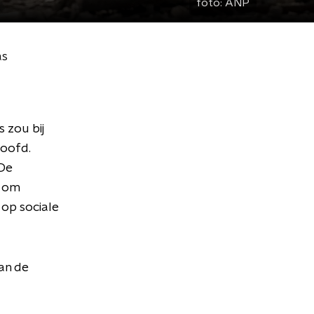
foto:
ANP
as
 zou bij
hoofd.
 De
n om
 op sociale
an de