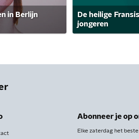
 in Berlijn
De heilige Fransi
jongeren
er
o
Abonneer je op o
Elke zaterdag het beste
act