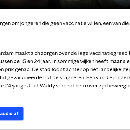
n om jongeren die geen vaccinatie willen; een van die j
dam maakt zich zorgen over de lage vaccinatiegraad b
ussen de 15 en 24 jaar. In sommige wijken heeft maar sl
n prik gehad. De stad loopt achter op het landelijke g
tal gevaccineerde lijkt de stagneren. Een van die jonger
is de 24-jarige Joel. Waldy spreekt hem over zijn beweeg
 audio af