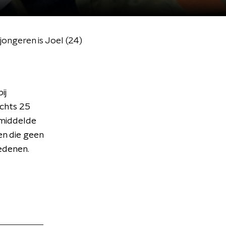
ongeren is Joel (24)
ij
echts 25
emiddelde
en die geen
redenen.