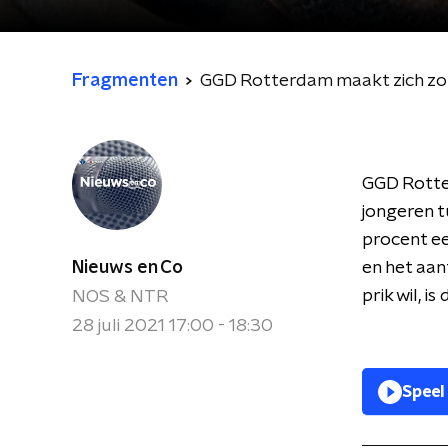
Fragmenten
GGD Rotterdam maakt zich zorge
GGD Rotter
jongeren t
procent ee
Nieuws en Co
en het aan
prik wil, 
NOS & NTR
28 juli 2021 17:00 - 18:30
Speel