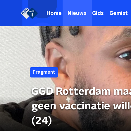
Home
Nieuws
Gids
Gemist
Fragment
GGD Rotterdam maak
geen vaccinatie will
(24)