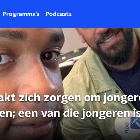
Programma's
Podcasts
t zich zorgen om jonger
en; een van die jongeren i