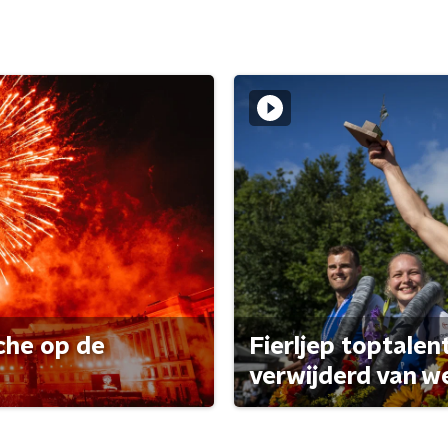
che op de
Fierljep toptalen
verwijderd van w