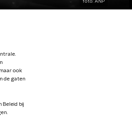
foto:
ANP
ntrale.
n
 maar ook
n de gaten
Beleid bij
gen.