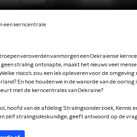
m een kerncentrale
 troepen veroverden vanmorgen een Oekraïense kernce
 geen straling ontsnapte, maakt het nieuws veel mense
Welke risico's zou een lek opleveren voor de omgeving
land? En hoe houden we in de wanorde van de oorlog i
beurt met de kerncentrales van Oekraïne?
l, hoofd van de afdeling Stralingsonderzoek, Kennis en 
n zelf stralingsdeskundige, geeft antwoord op de vra