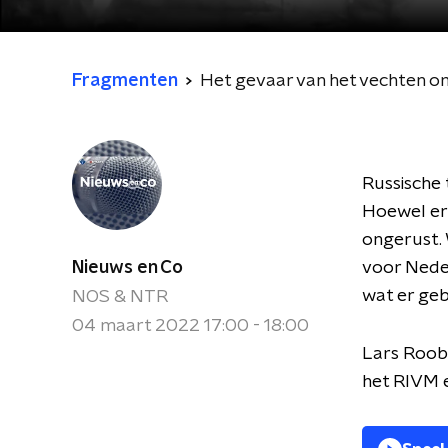
Fragmenten
Het gevaar van het vechten o
Russische
Hoewel er
ongerust. 
Nieuws en Co
voor Neder
wat er ge
NOS & NTR
04 maart 2022 17:00 - 18:00
Lars Roobo
het RIVM e