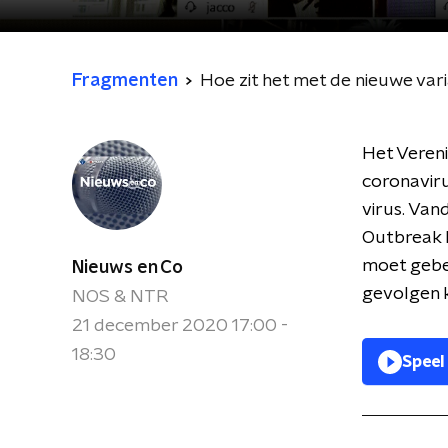
Fragmenten
Hoe zit het met de nieuwe var
Het Vereni
coronaviru
virus. Van
Outbreak 
moet gebe
Nieuws en Co
gevolgen k
NOS & NTR
21 december 2020 17:00 -
18:30
Speel