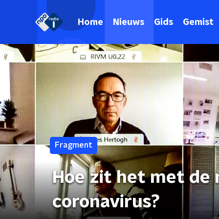
Home
Nieuws
Gids
Gemist
Fragment
Hoe zit het met de 
coronavirus?