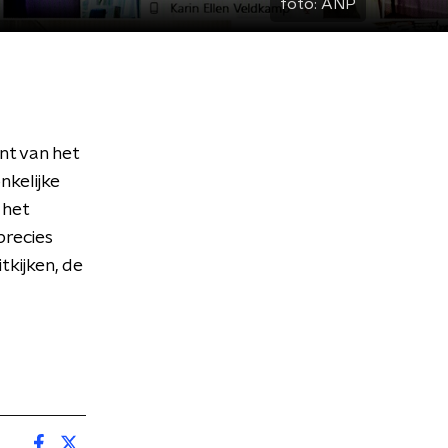
foto:
ANP
nt van het
nkelijke
 het
precies
kijken, de