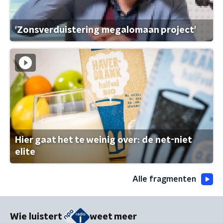
'Zonsverduistering megalomaan project'
Hier gaat het te weinig over: de net-niet
elite
Alle fragmenten
Wie luistert
weet meer